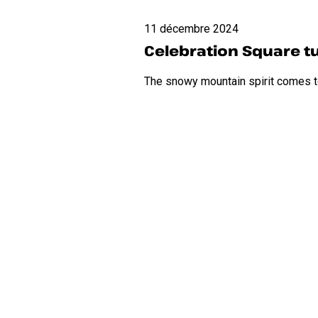
Celebration
11 décembre 2024
Square
Celebration Square t
turns
into
The snowy mountain spirit comes to
a
snowpark
thanks
to
APIK
MISSISSAUGA