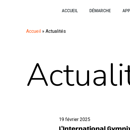
Skip
ACCUEIL
DÉMARCHE
AP
to
main
content
Accueil
»
Actualités
Actuali
L’International
19 février 2025
Gymnix
L’International Gymni