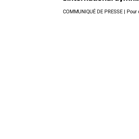
de
retour
COMMUNIQUÉ DE PRESSE | Pour diff
à
Montréal