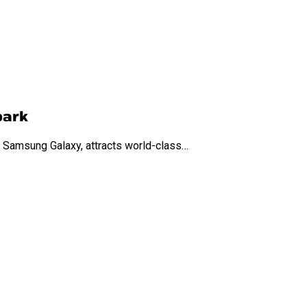
park
ung Galaxy, attracts world-class…