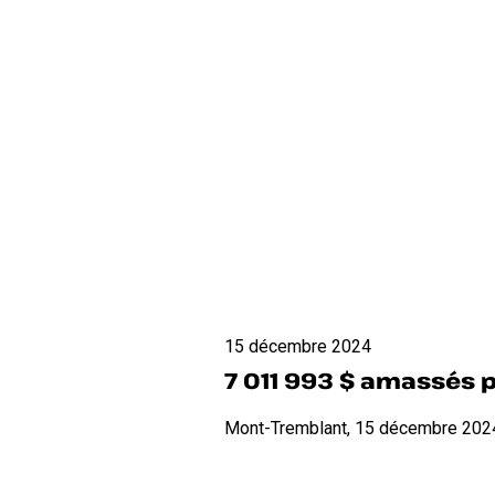
7
15 décembre 2024
011
7 011 993 $ amassés 
993
$
Mont-Tremblant, 15 décembre 2024 
amassés
pour