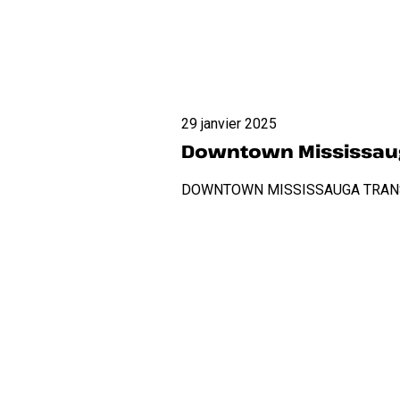
Downtown
29 janvier 2025
Mississauga
Downtown Mississaug
Transforms
into
DOWNTOWN MISSISSAUGA TRANSFOR
a
giant
urban
snowpark