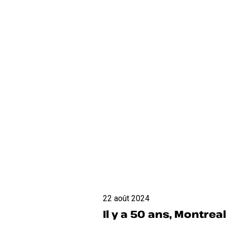
fait
bouger
des
montagnes
»
pour
les
enfants
Il
22 août 2024
y
Il y a 50 ans, Montre
a