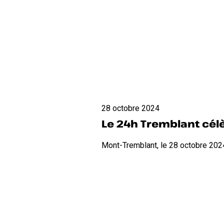
Le
28 octobre 2024
24h
Le 24h Tremblant célè
Tremblant
célèbre
Mont-Tremblant, le 28 octobre 202
sa
24e
édition
et
«